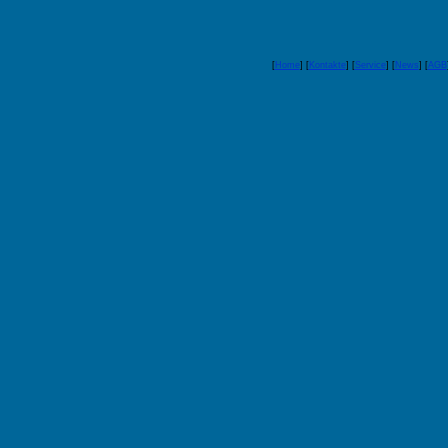
[
Home
] [
Kontakte
] [
Service
] [
News
] [
AGB