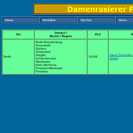
Ortsteil /
Ort
PLZ
N
Bezirk / Region
Berlin-Brandenburg
Grunewald
Dahlem
Zehlendorf
Steglitz
Albert Schaeffler
Berlin
14169
Schlachtensee
GmbH
Nikolassee
Klein Machnow
Potsdam-Mittelmark
Potsdam