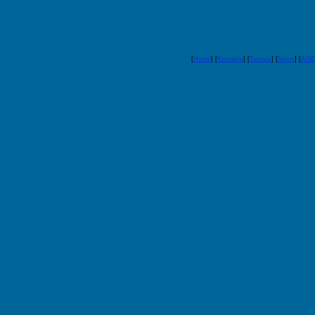
[
Home
] [
Kontakte
] [
Service
] [
News
] [
AGB