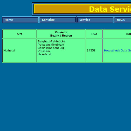
Ortsteil /
Ort
PLZ
Na
Bezirk / Region
Bergholz-Rehbrücke
Potsdam-Mittelmark
Berlin-Brandenburg
Nuthetal
14558
Hotescheck Data Se
Potsdam
Havelland