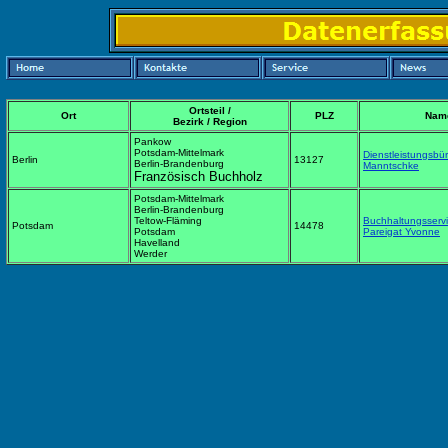
Ortsteil /
Ort
PLZ
Nam
Bezirk / Region
Pankow
Potsdam-Mittelmark
Dienstleistungsbü
Berlin
13127
Berlin-Brandenburg
Manntschke
Französisch Buchholz
Potsdam-Mittelmark
Berlin-Brandenburg
Teltow-Fläming
Buchhaltungsserv
Potsdam
14478
Potsdam
Pareigat Yvonne
Havelland
Werder