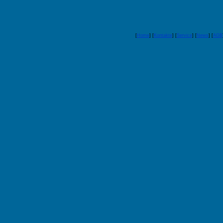
[
Home
] [
Kontakte
] [
Service
] [
News
] [
AGB