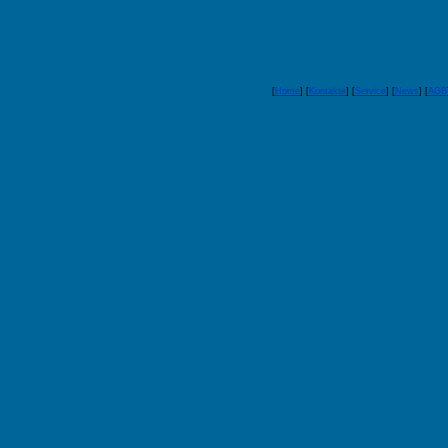
[
Home
] [
Kontakte
] [
Service
] [
News
] [
AGB