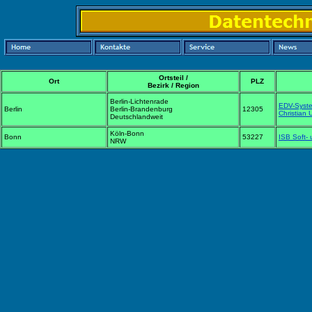
Ortsteil /
Ort
PLZ
Bezirk / Region
Berlin-Lichtenrade
EDV-Syst
Berlin
Berlin-Brandenburg
12305
Christian
Deutschlandweit
Köln-Bonn
Bonn
53227
ISB Soft-
NRW