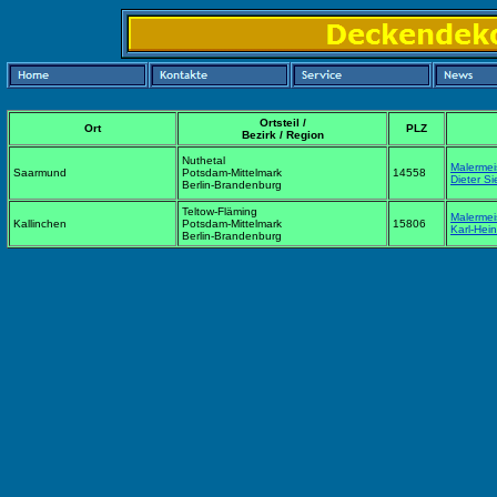
Ortsteil /
Ort
PLZ
Bezirk / Region
Nuthetal
Malermei
Saarmund
Potsdam-Mittelmark
14558
Dieter Si
Berlin-Brandenburg
Teltow-Fläming
Malermei
Kallinchen
Potsdam-Mittelmark
15806
Karl-Hei
Berlin-Brandenburg