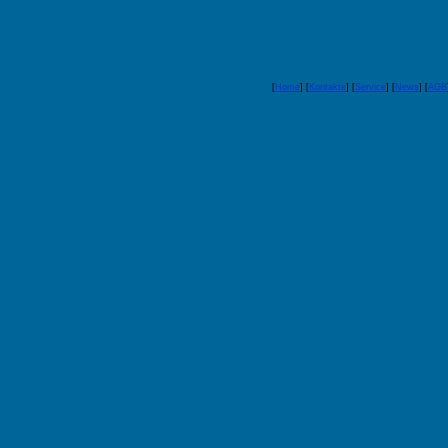
[
Home
] [
Kontakte
] [
Service
] [
News
] [
AGB