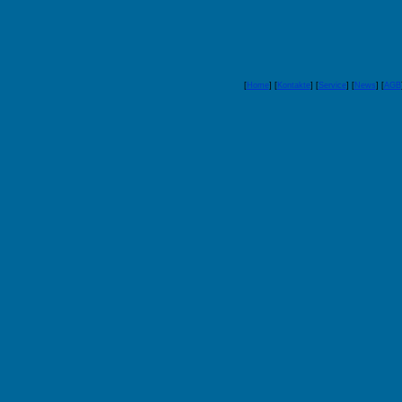
[
Home
] [
Kontakte
] [
Service
] [
News
] [
AGB