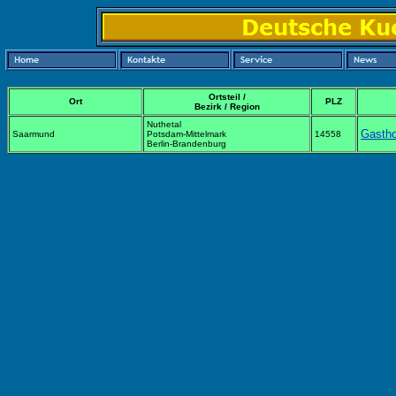
Ortsteil /
Ort
PLZ
Bezirk / Region
Nuthetal
Gastho
Saarmund
Potsdam-Mittelmark
14558
Berlin-Brandenburg