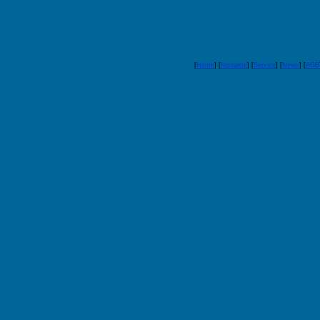
[
Home
] [
Kontakte
] [
Service
] [
News
] [
AGB