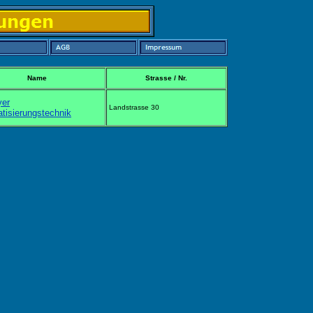
Name
Strasse / Nr.
yer
Landstrasse 30
tisierungstechnik