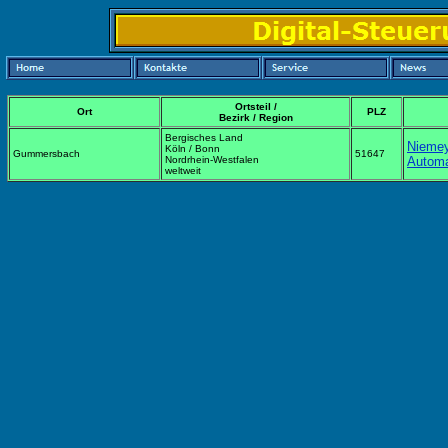
Ortsteil /
Ort
PLZ
Bezirk / Region
Bergisches Land
Nieme
Köln / Bonn
Gummersbach
51647
Nordrhein-Westfalen
Automa
weltweit