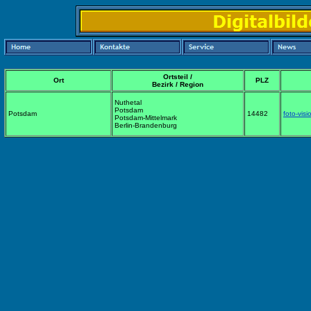
Ortsteil /
Ort
PLZ
Bezirk / Region
Nuthetal
Potsdam
Potsdam
14482
foto-visi
Potsdam-Mittelmark
Berlin-Brandenburg