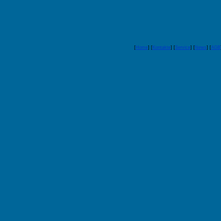
[
Home
] [
Kontakte
] [
Service
] [
News
] [
AGB