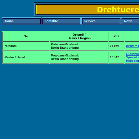
Ortsteil /
Ort
PLZ
Bezirk / Region
Potsdam-Mittelmark
Potsdam
14469
Bertram 
Berlin-Brandenburg
Gutschmi
Potsdam-Mittelmark
Werder / Havel
14542
Spezialb
Berlin-Brandenburg
Hebezeu